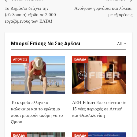
Το Δημόσιο δείχνει την
Ανοίγουν γυμνάσια και λύκεια,
(εθελούσια) έξοδο σε 2.000
με εξαιρέσεις
εργαζόμενους των ΕΛΤΑ!
Μπορεί Επίσης Να Σας Αρέσει
All
ΑΠΌΨΕΙΣ
ΕΛΛΆΔΑ
Το ακριβό ελληνικό
ΔΕΗ Fiber: Επεκτείνεται σε
καλοκαίρι και το ερώτημα
15 νέες περιοχές σε Αττική
ποιοι μπορούν ακόμη να το
και Θεσσαλονίκη
ζήσου
ΕΛΛΆΔΑ
ΕΛΛΆΔΑ