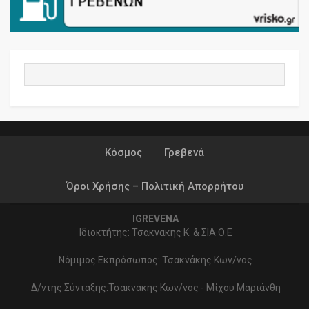
Κόσμος
Γρεβενά
Όροι Χρήσης – Πολιτική Απορρήτου
IGREVENA
Ιδιοκτήτης: Τσακνακης Κ. & ΣΙΑ Ο.Ε
Νόμιμος Εκπρόσωπος: Τσακνάκης Κων/νος
Δ/ντης Σύνταξης:Τσακνάκης Κων/νος - Μίχου Μαριάνθη