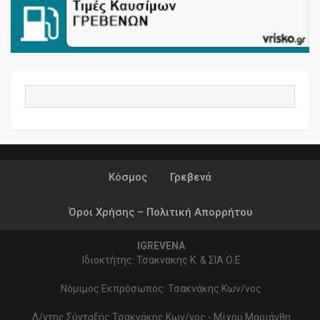
Κόσμος
Γρεβενά
Όροι Χρήσης – Πολιτική Απορρήτου
IGREVENA
Ιδιοκτήτης: Τσακνακης Κ. & ΣΙΑ Ο.Ε
Νόμιμος Εκπρόσωπος: Τσακνάκης Κων/νος
Δ/ντης Σύνταξης:Τσακνάκης Κων/νος - Μίχου Μαριάνθη