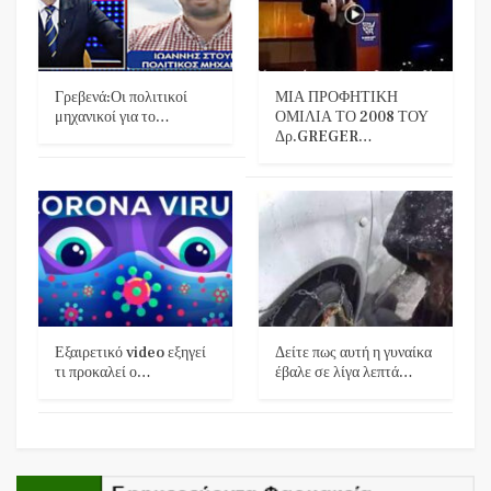
Γρεβενά:Οι πολιτικοί
ΜΙΑ ΠΡΟΦΗΤΙΚΗ
μηχανικοί για το…
ΟΜΙΛΙΑ ΤΟ 2008 ΤΟΥ
Δρ.GREGER…
Εξαιρετικό video εξηγεί
Δείτε πως αυτή η γυναίκα
τι προκαλεί ο…
έβαλε σε λίγα λεπτά…