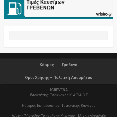
Κόσμος
Γρεβενά
Όροι Χρήσης – Πολιτική Απορρήτου
IGREVENA
Ιδιοκτήτης: Τσακνακης Κ. & ΣΙΑ Ο.Ε
Νόμιμος Εκπρόσωπος: Τσακνάκης Κων/νος
Δ/ντης Σύνταξης:Τσακνάκης Κων/νος - Μίχου Μαριάνθη