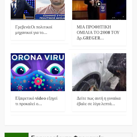
Γρεβενά:Οι πολιτικοί
ΜΙΑ ΠΡΟΦΗΤΙΚΗ
μηχανικοί για το…
ΟΜΙΛΙΑ ΤΟ 2008 ΤΟΥ
Δρ.GREGER…
Εξαιρετικό video εξηγεί
Δείτε πως αυτή η γυναίκα
τι προκαλεί ο…
έβαλε σε λίγα λεπτά…