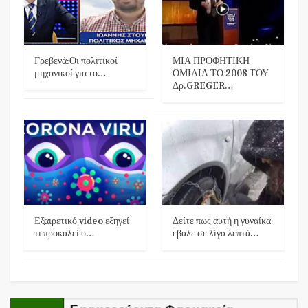
Γρεβενά:Οι πολιτικοί
ΜΙΑ ΠΡΟΦΗΤΙΚΗ
μηχανικοί για το…
ΟΜΙΛΙΑ ΤΟ 2008 ΤΟΥ
Δρ.GREGER…
Εξαιρετικό video εξηγεί
Δείτε πως αυτή η γυναίκα
τι προκαλεί ο…
έβαλε σε λίγα λεπτά…