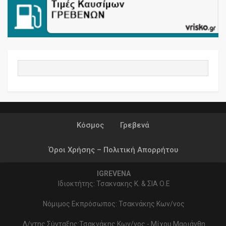
Κόσμος
Γρεβενά
Όροι Χρήσης – Πολιτική Απορρήτου
IGREVENA
Ιδιοκτήτης: Τσακνακης Κ. & ΣΙΑ Ο.Ε
Νόμιμος Εκπρόσωπος: Τσακνάκης Κων/νος
Δ/ντης Σύνταξης:Τσακνάκης Κων/νος - Μίχου Μαριάνθη