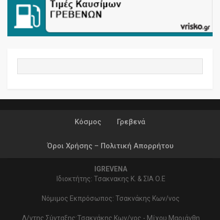
Κόσμος
Γρεβενά
Όροι Χρήσης – Πολιτική Απορρήτου
IGREVENA
Ιδιοκτήτης: Τσακνακης Κ. & ΣΙΑ Ο.Ε
Νόμιμος Εκπρόσωπος: Τσακνάκης Κων/νος
Δ/ντης Σύνταξης:Τσακνάκης Κων/νος - Μίχου Μαριάνθη