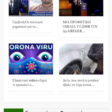
Γρεβενά:Οι πολιτικοί
ΜΙΑ ΠΡΟΦΗΤΙΚΗ
μηχανικοί για το…
ΟΜΙΛΙΑ ΤΟ 2008 ΤΟΥ
Δρ.GREGER…
Εξαιρετικό video εξηγεί
Δείτε πως αυτή η γυναίκα
τι προκαλεί ο…
έβαλε σε λίγα λεπτά…