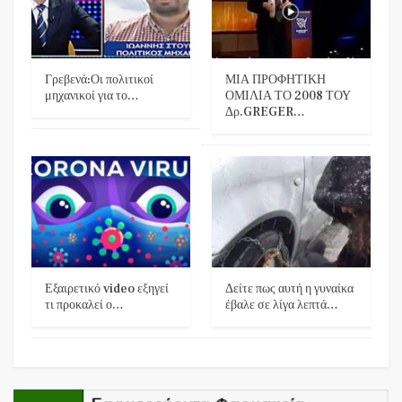
Γρεβενά:Οι πολιτικοί
ΜΙΑ ΠΡΟΦΗΤΙΚΗ
μηχανικοί για το…
ΟΜΙΛΙΑ ΤΟ 2008 ΤΟΥ
Δρ.GREGER…
Εξαιρετικό video εξηγεί
Δείτε πως αυτή η γυναίκα
τι προκαλεί ο…
έβαλε σε λίγα λεπτά…