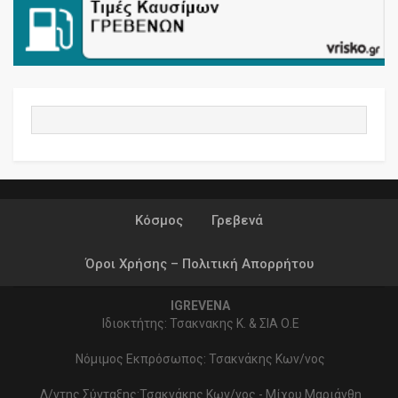
Κόσμος
Γρεβενά
Όροι Χρήσης – Πολιτική Απορρήτου
IGREVENA
Ιδιοκτήτης: Τσακνακης Κ. & ΣΙΑ Ο.Ε
Νόμιμος Εκπρόσωπος: Τσακνάκης Κων/νος
Δ/ντης Σύνταξης:Τσακνάκης Κων/νος - Μίχου Μαριάνθη