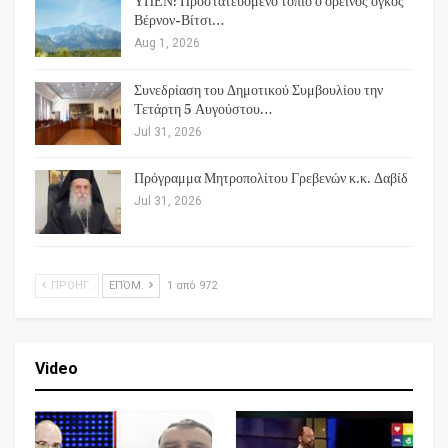
ΥΠΕΝ: Προστατευόμενο τοπίο ο ορεινός όγκος
Βέρνον-Βίτσι…
Aug 1, 2026
Συνεδρίαση του Δημοτικού Συμβουλίου την
Τετάρτη 5 Αυγούστου…
Jul 31, 2026
Πρόγραμμα Μητροπολίτου Γρεβενών κ.κ. Δαβίδ
Jul 31, 2026
ΠΡΟΗΓ.
ΕΠΌΜ.
1 από 972
Video