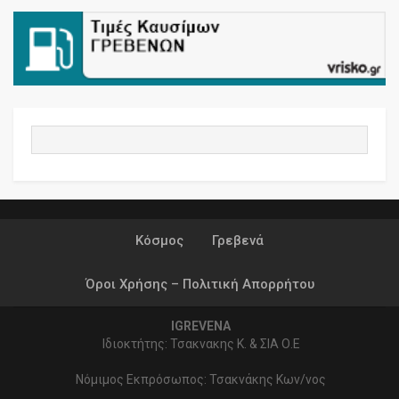
Κόσμος
Γρεβενά
Όροι Χρήσης – Πολιτική Απορρήτου
IGREVENA
Ιδιοκτήτης: Τσακνακης Κ. & ΣΙΑ Ο.Ε
Νόμιμος Εκπρόσωπος: Τσακνάκης Κων/νος