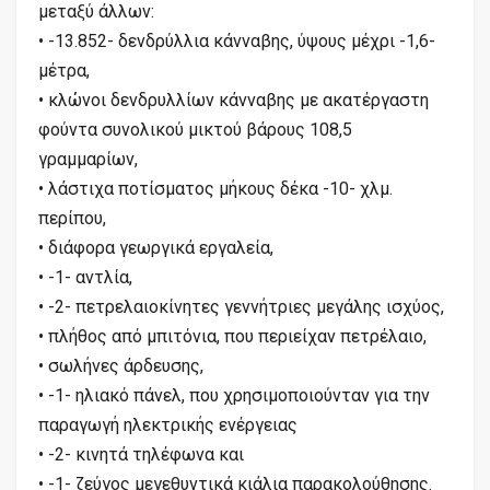
μεταξύ άλλων:
• -13.852- δενδρύλλια κάνναβης, ύψους μέχρι -1,6-
μέτρα,
• κλώνοι δενδρυλλίων κάνναβης με ακατέργαστη
φούντα συνολικού μικτού βάρους 108,5
γραμμαρίων,
• λάστιχα ποτίσματος μήκους δέκα -10- χλμ.
περίπου,
• διάφορα γεωργικά εργαλεία,
• -1- αντλία,
• -2- πετρελαιοκίνητες γεννήτριες μεγάλης ισχύος,
• πλήθος από μπιτόνια, που περιείχαν πετρέλαιο,
• σωλήνες άρδευσης,
• -1- ηλιακό πάνελ, που χρησιμοποιούνταν για την
παραγωγή ηλεκτρικής ενέργειας
• -2- κινητά τηλέφωνα και
• -1- ζεύγος μεγεθυντικά κιάλια παρακολούθησης.