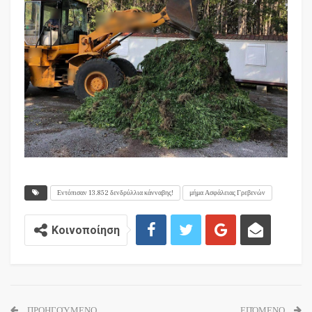
Εντόπισαν 13.852 δενδρύλλια κάνναβης!
μήμα Ασφάλειας Γρεβενών
Κοινοποίηση
ΠΡΟΗΓΟΎΜΕΝΟ
ΕΠΌΜΕΝΟ