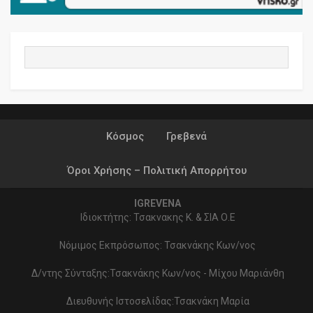
Κόσμος
Γρεβενά
Όροι Χρήσης – Πολιτική Απορρήτου
IGREVENA
Ιδιοκτήτης: Τσακνακης Κ. & ΣΙΑ Ο.Ε
Νόμιμος Εκπρόσωπος: Τσακνάκης Κων/νος
Δ/ντης Σύνταξης:Τσακνάκης Κων/νος - Μίχου Μαριάνθη
Διευθυνής Ιστοσελίδας:Τσακνάκη Μαρία