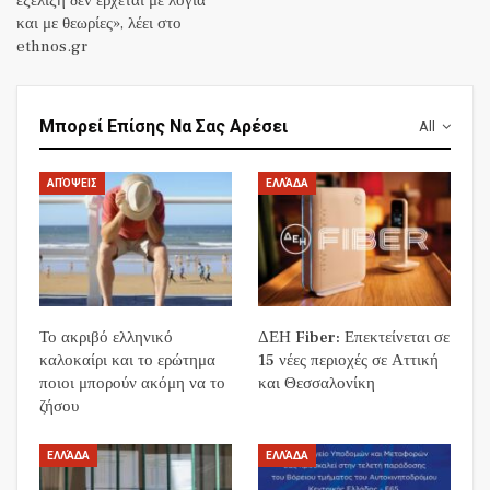
εξέλιξη δεν έρχεται με λόγια
και με θεωρίες», λέει στο
ethnos.gr
Μπορεί Επίσης Να Σας Αρέσει
All
ΑΠΌΨΕΙΣ
ΕΛΛΆΔΑ
Το ακριβό ελληνικό
ΔΕΗ Fiber: Επεκτείνεται σε
καλοκαίρι και το ερώτημα
15 νέες περιοχές σε Αττική
ποιοι μπορούν ακόμη να το
και Θεσσαλονίκη
ζήσου
ΕΛΛΆΔΑ
ΕΛΛΆΔΑ