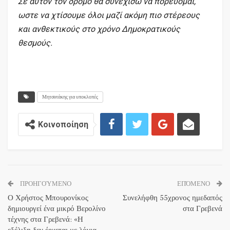
Σε αυτόν τον δρόμο θα συνεχίσω να πορεύομαι,
ωστε να χτίσουμε όλοι μαζί ακόμη πιο στέρεους
και ανθεκτικούς στο χρόνο Δημοκρατικούς
θεσμούς.
Μητσoτάκης για υποκλοπές
Κοινοποίηση
ΠΡΟΗΓΟΎΜΕΝΟ
ΕΠΌΜΕΝΟ
Ο Χρήστος Μπουρονίκος
Συνελήφθη 55χρονος ημεδαπός
δημιουργεί ένα μικρό Βερολίνο
στα Γρεβενά
τέχνης στα Γρεβενά: «Η