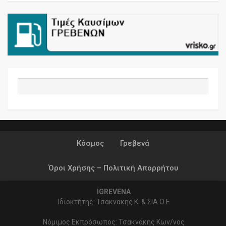
Κόσμος
Γρεβενά
Όροι Χρήσης – Πολιτική Απορρήτου
IGREVENA
Ιδιοκτήτης: Τσακνακης Κ. & ΣΙΑ Ο.Ε
Νόμιμος Εκπρόσωπος: Τσακνάκης Κων/νος