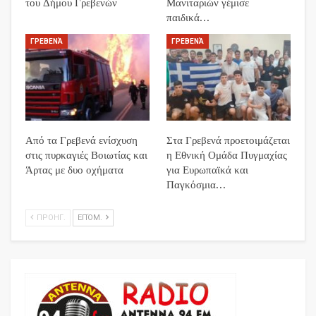
του Δήμου Γρεβενών
Μανιταριών γέμισε
παιδικά…
ΓΡΕΒΕΝΆ
ΓΡΕΒΕΝΆ
Από τα Γρεβενά ενίσχυση
Στα Γρεβενά προετοιμάζεται
στις πυρκαγιές Βοιωτίας και
η Εθνική Ομάδα Πυγμαχίας
Άρτας με δυο οχήματα
για Ευρωπαϊκά και
Παγκόσμια…
ΠΡΟΗΓ.
ΕΠΌΜ.