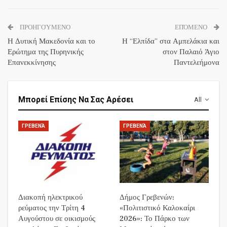
ΠΡΟΗΓΟΎΜΕΝΟ
ΕΠΌΜΕΝΟ
Η Δυτική Μακεδονία και το
Η “Ελπίδα” στα Αμπελάκια και
Ερώτημα της Πυρηνικής
στον Παλαιό Άγιο
Επανεκκίνησης
Παντελεήμονα
Μπορεί Επίσης Να Σας Αρέσει
All
ΓΡΕΒΕΝΆ
ΓΡΕΒΕΝΆ
Διακοπή ηλεκτρικού
Δήμος Γρεβενών:
ρεύματος την Τρίτη 4
«Πολιτιστικό Καλοκαίρι
Αυγούστου σε οικισμούς
2026»: Το Πάρκο των