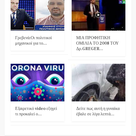
Γρεβενά:Οι πολιτικοί
ΜΙΑ ΠΡΟΦΗΤΙΚΗ
μηχανικοί για το…
ΟΜΙΛΙΑ ΤΟ 2008 ΤΟΥ
Δρ.GREGER…
Εξαιρετικό video εξηγεί
Δείτε πως αυτή η γυναίκα
τι προκαλεί ο…
έβαλε σε λίγα λεπτά…