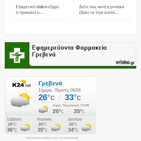
Εξαιρετικό video εξηγεί
Δείτε πως αυτή η γυναίκα
τι προκαλεί ο…
έβαλε σε λίγα λεπτά…
πρόγνωση καιρού από το weather.gr