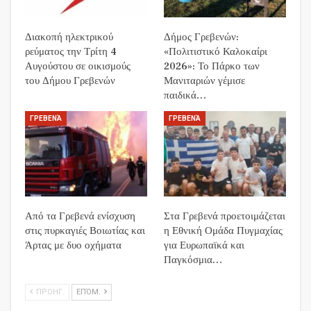
Διακοπή ηλεκτρικού
Δήμος Γρεβενών:
ρεύματος την Τρίτη 4
«Πολιτιστικό Καλοκαίρι
Αυγούστου σε οικισμούς
2026»: Το Πάρκο των
του Δήμου Γρεβενών
Μανιταριών γέμισε
παιδικά…
ΓΡΕΒΕΝΆ
ΓΡΕΒΕΝΆ
Από τα Γρεβενά ενίσχυση
Στα Γρεβενά προετοιμάζεται
στις πυρκαγιές Βοιωτίας και
η Εθνική Ομάδα Πυγμαχίας
Άρτας με δυο οχήματα
για Ευρωπαϊκά και
Παγκόσμια…
ΠΡΟΗΓ.
ΕΠΌΜ.