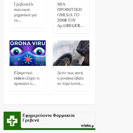
Γρεβενά:Οι
ΜΙΑ
πολιτικοί
ΠΡΟΦΗΤΙΚΗ
μηχανικοί για
ΟΜΙΛΙΑ ΤΟ
το…
2008 ΤΟΥ
Δρ.GREGER…
Εξαιρετικό
Δείτε πως αυτή
video εξηγεί τι
η γυναίκα έβαλε
προκαλεί ο…
σε λίγα λεπτά…