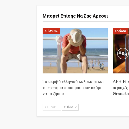
Μπορεί Επίσης Να Σας Αρέσει
ΑΠΌΨΕΙΣ
ΕΛΛΆΔΑ
Το ακριβό ελληνικό καλοκαίρι και
ΔΕΗ Fibe
το ερώτημα ποιοι μπορούν ακόμη
περιοχές
να το ζήσου
Θεσσαλο
ΠΡΟΗΓ.
ΕΠΌΜ.