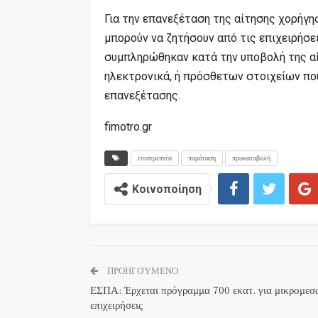
Για την επανεξέταση της αίτησης χορήγη
μπορούν να ζητήσουν από τις επιχειρήσ
συμπληρώθηκαν κατά την υποβολή της αί
ηλεκτρονικά, ή πρόσθετων στοιχείων που
επανεξέτασης.
fimotro.gr
επιστρεπτέα
παράταση
προκαταβολή
Κοινοποίηση
ΠΡΟΗΓΟΎΜΕΝΟ
ΕΣΠΑ: Έρχεται πρόγραμμα 700 εκατ. για μικρομεσα
επιχειρήσεις