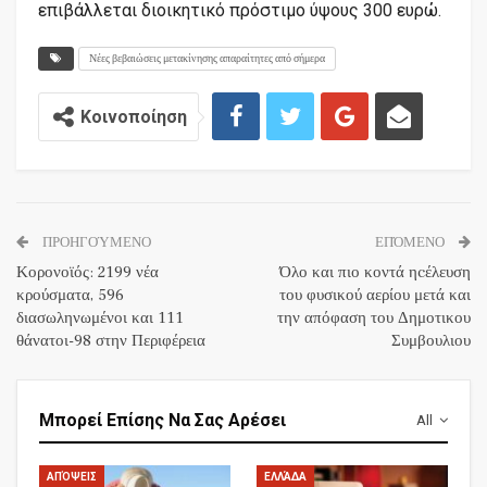
επιβάλλεται διοικητικό πρόστιμο ύψους 300 ευρώ.
Νέες βεβαιώσεις μετακίνησης απαραίτητες από σήμερα
Κοινοποίηση
ΠΡΟΗΓΟΎΜΕΝΟ
ΕΠΌΜΕΝΟ
Κορονοϊός: 2199 νέα
Όλο και πιο κοντά ηcέλευση
κρούσματα, 596
του φυσικού αερίου μετά και
διασωληνωμένοι και 111
την απόφαση του Δημοτικου
θάνατοι-98 στην Περιφέρεια
Συμβουλιου
Μπορεί Επίσης Να Σας Αρέσει
All
ΑΠΌΨΕΙΣ
ΕΛΛΆΔΑ