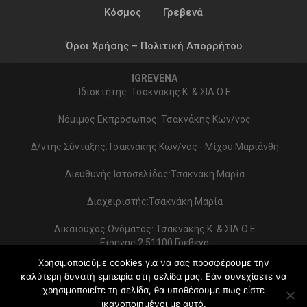
Κόσμος
Γρεβενά
Όροι Χρήσης – Πολιτική Απορρήτου
IGREVENA
Ιδιοκτήτης: Τσακνακης Κ. & ΣΙΑ Ο.Ε
Νόμιμος Εκπρόσωπος: Τσακνάκης Κων/νος
Δ/ντης Σύνταξης:Τσακνάκης Κων/νος - Μίχου Μαριάνθη
Διευθυνής Ιστοσελίδας:Τσακνάκη Μαρία
Διαχειριστής:Τσακνάκη Μαρία
Δικαιούχος Ονόματος: Τσακνακης Κ. & ΣΙΑ Ο.Ε
Ειρηνης 2 51100 Γρεβενα
ΑΦΜ 999154321 - ΔΟΥ ΓΡΕΒΕΝΩΝ
Χρησιμοποιούμε cookies για να σας προσφέρουμε την
Στοιχεία επικοινωνίας:
καλύτερη δυνατή εμπειρία στη σελίδα μας. Εάν συνεχίσετε να
2462022086 - typoekdotikh@gmail.com
χρησιμοποιείτε τη σελίδα, θα υποθέσουμε πως είστε
Κατασκευή Ιστοσελίδας:
PrimeWebify
ικανοποιημένοι με αυτό.