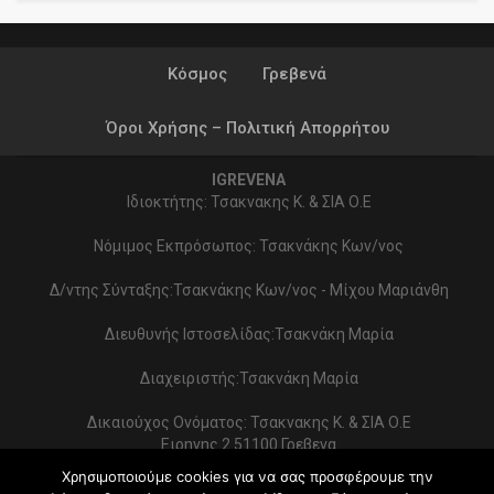
Κόσμος
Γρεβενά
Όροι Χρήσης – Πολιτική Απορρήτου
IGREVENA
Ιδιοκτήτης: Τσακνακης Κ. & ΣΙΑ Ο.Ε
Νόμιμος Εκπρόσωπος: Τσακνάκης Κων/νος
Δ/ντης Σύνταξης:Τσακνάκης Κων/νος - Μίχου Μαριάνθη
Διευθυνής Ιστοσελίδας:Τσακνάκη Μαρία
Διαχειριστής:Τσακνάκη Μαρία
Δικαιούχος Ονόματος: Τσακνακης Κ. & ΣΙΑ Ο.Ε
Ειρηνης 2 51100 Γρεβενα
ΑΦΜ 999154321 - ΔΟΥ ΓΡΕΒΕΝΩΝ
Χρησιμοποιούμε cookies για να σας προσφέρουμε την
Στοιχεία επικοινωνίας: