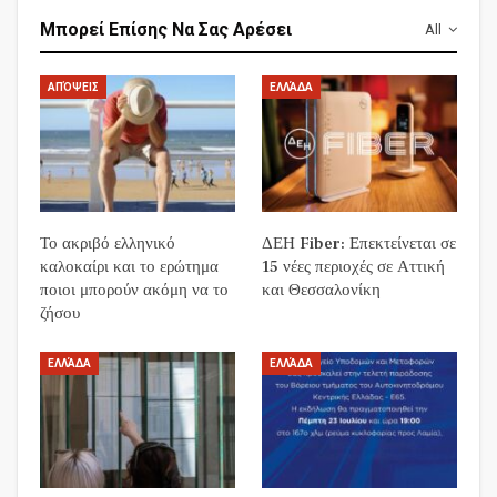
Μπορεί Επίσης Να Σας Αρέσει
All
ΑΠΌΨΕΙΣ
ΕΛΛΆΔΑ
Το ακριβό ελληνικό
ΔΕΗ Fiber: Επεκτείνεται σε
καλοκαίρι και το ερώτημα
15 νέες περιοχές σε Αττική
ποιοι μπορούν ακόμη να το
και Θεσσαλονίκη
ζήσου
ΕΛΛΆΔΑ
ΕΛΛΆΔΑ