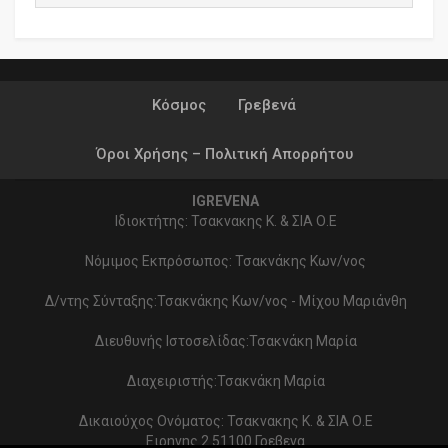
Κόσμος
Γρεβενά
Όροι Χρήσης – Πολιτική Απορρήτου
IGREVENA
Ιδιοκτήτης: Τσακνακης Κ. & ΣΙΑ Ο.Ε
Νόμιμος Εκπρόσωπος: Τσακνάκης Κων/νος
Δ/ντης Σύνταξης:Τσακνάκης Κων/νος - Μίχου Μαριάνθη
Διευθυνής Ιστοσελίδας:Τσακνάκη Μαρία
Διαχειριστής:Τσακνάκη Μαρία
Δικαιούχος Ονόματος: Τσακνακης Κ. & ΣΙΑ Ο.Ε
Ειρηνης 2 51100 Γρεβενα