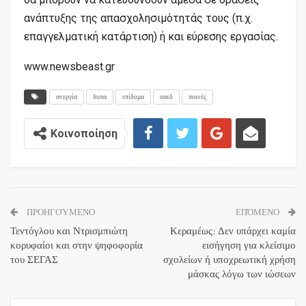
ανάπτυξης της απασχολησιμότητάς τους (π.χ.
επαγγελματική κατάρτιση) ή και εύρεσης εργασίας.
www.newsbeast.gr
ανεργία
δυπα
επίδομα
οαεδ
ποινές
Κοινοποίηση
ΠΡΟΗΓΟΎΜΕΝΟ
ΕΠΌΜΕΝΟ
Τεντόγλου και Ντρισμπιώτη
Κεραμέως: Δεν υπάρχει καμία
κορυφαίοι και στην ψηφοφορία
εισήγηση για κλείσιμο
του ΣΕΓΑΣ
σχολείων ή υποχρεωτική χρήση
μάσκας λόγω των ιώσεων