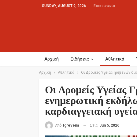
SUNDAY, AUGUST 9, 2026
Επικοινωνία
Αρχική
Ειδήσεις
Αθλητικά
Αρχική
Αθλητικά
Οι Δρομείς Υγείας Γρεβενών δι
Οι Δρομείς Υγείας 
ενημερωτική εκδήλω
καρδιαγγειακή υγεί
Στις
Jun 5, 2026
Από
Igrevena