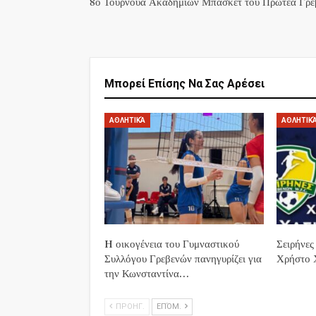
8ο Τουρνουά Ακαδημιών Μπάσκετ του Πρωτέα Γρε
Μπορεί Επίσης Να Σας Αρέσει
ΑΘΛΗΤΙΚΆ
ΑΘΛΗΤΙΚ
H οικογένεια του Γυμναστικού
Σειρήνες
Συλλόγου Γρεβενών πανηγυρίζει για
Χρήστο 
την Κωνσταντίνα…
ΠΡΟΗΓ.
ΕΠΌΜ.