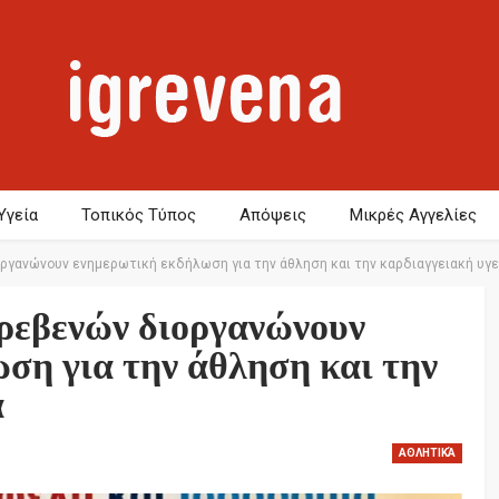
Υγεία
Τοπικός Τύπος
Απόψεις
Μικρές Αγγελίες
οργανώνουν ενημερωτική εκδήλωση για την άθληση και την καρδιαγγειακή υγε
Γρεβενών διοργανώνουν
ση για την άθληση και την
α
ΑΘΛΗΤΙΚΆ