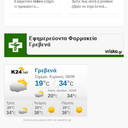
Εξαιρετικό video εξηγεί
Δείτε πως αυτή η γυναίκα
τι προκαλεί ο…
έβαλε σε λίγα λεπτά…
πρόγνωση καιρού από το weather.gr