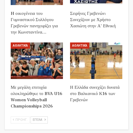
H οικογένεια του
Σειρήνες Γρεβενών:
Γυμναστικού Συλλόγου
Συνεχίζουν με Χρήστο
Γρεβενών πανηγυρίζει για
Χασιώτη στην Α’ Εθνική
την Κωνσταντίνα…
ΑΘΛΗΤΙΚΆ
ΑΘΛΗΤΙΚΆ
Με μεγάλη επιτυχία
Η Ελλάδα συνεχίζει δυνατά
ολοκληρώθηκε το BVA U16
στο Βαλκανικό Κ16 των
Women Volleyball
Γρεβενών
Championships 2026
ΠΡΟΗΓ.
ΕΠΌΜ.