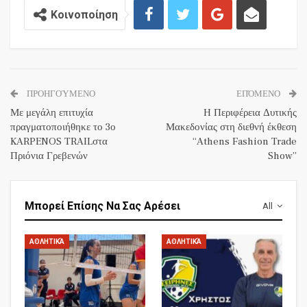
Κοινοποίηση
ΠΡΟΗΓΟΎΜΕΝΟ
ΕΠΌΜΕΝΟ
Με μεγάλη επιτυχία
H Περιφέρεια Δυτικής
πραγματοποιήθηκε το 3ο
Μακεδονίας στη διεθνή έκθεση
KARPENOS TRAILστα
“Athens Fashion Trade
Πριόνια Γρεβενών
Show”
Μπορεί Επίσης Να Σας Αρέσει
All
ΑΘΛΗΤΙΚΆ
ΑΘΛΗΤΙΚΆ