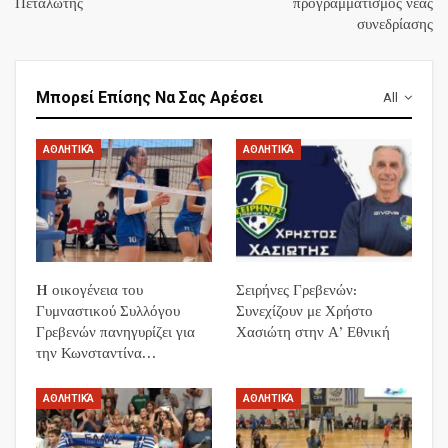
Πεταλωτής
προγραμματισμός νέας
συνεδρίασης
Μπορεί Επίσης Να Σας Αρέσει
All
ΑΘΛΗΤΙΚΆ
ΑΘΛΗΤΙΚΆ
H οικογένεια του
Σειρήνες Γρεβενών:
Γυμναστικού Συλλόγου
Συνεχίζουν με Χρήστο
Γρεβενών πανηγυρίζει για
Χασιώτη στην Α’ Εθνική
την Κωνσταντίνα…
ΑΘΛΗΤΙΚΆ
ΑΘΛΗΤΙΚΆ