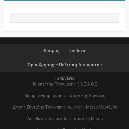
Κόσμος
Γρεβενά
Όροι Χρήσης – Πολιτική Απορρήτου
IGREVENA
Ιδιοκτήτης: Τσακνακης Κ. & ΣΙΑ Ο.Ε
Νόμιμος Εκπρόσωπος: Τσακνάκης Κων/νος
Δ/ντης Σύνταξης:Τσακνάκης Κων/νος - Μίχου Μαριάνθη
Διευθυνής Ιστοσελίδας:Τσακνάκη Μαρία