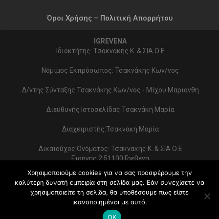
Όροι Χρήσης – Πολιτική Απορρήτου
IGREVENA
Ιδιοκτήτης: Τσακνακης Κ. & ΣΙΑ Ο.Ε
Νόμιμος Εκπρόσωπος: Τσακνάκης Κων/νος
Δ/ντης Σύνταξης:Τσακνάκης Κων/νος - Μίχου Μαριάνθη
Διευθυνής Ιστοσελίδας:Τσακνάκη Μαρία
Διαχειριστής:Τσακνάκη Μαρία
Δικαιούχος Ονόματος: Τσακνακης Κ. & ΣΙΑ Ο.Ε
Ειρηνης 2 51100 Γρεβενα
ΑΦΜ 999154321 - ΔΟΥ ΓΡΕΒΕΝΩΝ
Χρησιμοποιούμε cookies για να σας προσφέρουμε την
Στοιχεία επικοινωνίας:
καλύτερη δυνατή εμπειρία στη σελίδα μας. Εάν συνεχίσετε να
2462022086 - typoekdotikh@gmail.com
χρησιμοποιείτε τη σελίδα, θα υποθέσουμε πως είστε
Κατασκευή Ιστοσελίδας:
PrimeWebify
ικανοποιημένοι με αυτό.
© 2026 - iGrevena. All Rights Reserved.
OK