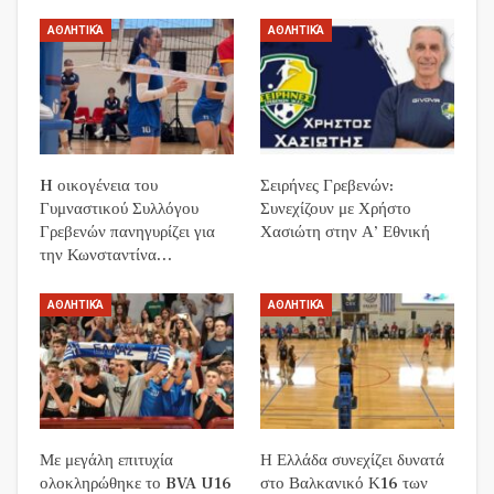
ΑΘΛΗΤΙΚΆ
ΑΘΛΗΤΙΚΆ
H οικογένεια του
Σειρήνες Γρεβενών:
Γυμναστικού Συλλόγου
Συνεχίζουν με Χρήστο
Γρεβενών πανηγυρίζει για
Χασιώτη στην Α’ Εθνική
την Κωνσταντίνα…
ΑΘΛΗΤΙΚΆ
ΑΘΛΗΤΙΚΆ
Με μεγάλη επιτυχία
Η Ελλάδα συνεχίζει δυνατά
ολοκληρώθηκε το BVA U16
στο Βαλκανικό Κ16 των