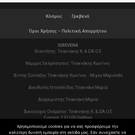
Κόσμος
Γρεβενά
Όροι Χρήσης – Πολιτική Απορρήτου
IGREVENA
Ιδιοκτήτης: Τσακνακης Κ. & ΣΙΑ Ο.Ε
Νόμιμος Εκπρόσωπος: Τσακνάκης Κων/νος
Δ/ντης Σύνταξης:Τσακνάκης Κων/νος - Μίχου Μαριάνθη
Διευθυνής Ιστοσελίδας:Τσακνάκη Μαρία
Διαχειριστής:Τσακνάκη Μαρία
Δικαιούχος Ονόματος: Τσακνακης Κ. & ΣΙΑ Ο.Ε
Ειρηνης 2 51100 Γρεβενα
ΑΦΜ 999154321 - ΔΟΥ ΓΡΕΒΕΝΩΝ
Χρησιμοποιούμε cookies για να σας προσφέρουμε την
Στοιχεία επικοινωνίας:
καλύτερη δυνατή εμπειρία στη σελίδα μας. Εάν συνεχίσετε να