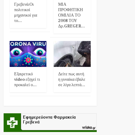
Γρεβενά:Οι
ΜΙΑ
πολιτικοί
ΠΡΟΦΗΤΙΚΗ
μηχανικοί για
ΟΜΙΛΙΑ ΤΟ
το…
2008 ΤΟΥ
Δρ.GREGER…
Εξαιρετικό
Δείτε πως αυτή
video εξηγεί τι
η γυναίκα έβαλε
προκαλεί ο…
σε λίγα λεπτά…