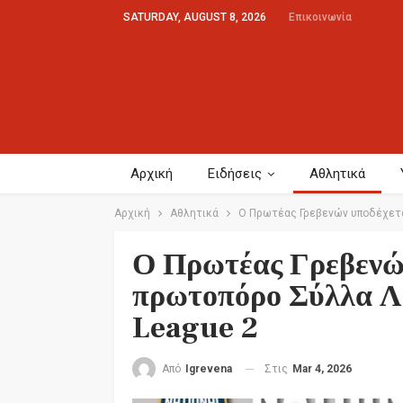
SATURDAY, AUGUST 8, 2026
Επικοινωνία
Αρχική
Ειδήσεις
Αθλητικά
Αρχική
Αθλητικά
Ο Πρωτέας Γρεβενών υποδέχεται
Ο Πρωτέας Γρεβενών
πρωτοπόρο Σύλλα Λ.
League 2
Στις
Mar 4, 2026
Από
Igrevena