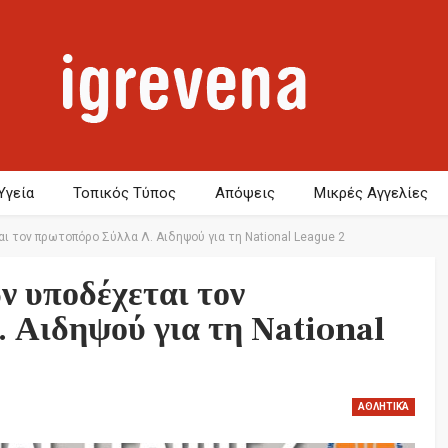
Υγεία
Τοπικός Τύπος
Απόψεις
Μικρές Αγγελίες
 τον πρωτοπόρο Σύλλα Λ. Αιδηψού για τη National League 2
 υποδέχεται τον
 Αιδηψού για τη National
ΑΘΛΗΤΙΚΆ