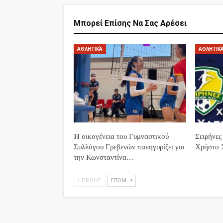
Μπορεί Επίσης Να Σας Αρέσει
ΑΘΛΗΤΙΚΆ
ΑΘΛΗΤΙΚ
H οικογένεια του Γυμναστικού
Σειρήνες
Συλλόγου Γρεβενών πανηγυρίζει για
Χρήστο 
την Κωνσταντίνα…
ΠΡΟΗΓ.
ΕΠΌΜ.