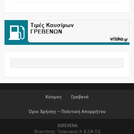
Κόσμος
Γρεβενά
Όροι Χρήσης – Πολιτική Απορρήτου
IGREVENA
Ιδιοκτήτης: Τσακνακης Κ. & ΣΙΑ Ο.Ε