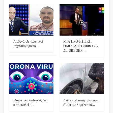
Γρεβενά:Οι πολιτικοί
ΜΙΑ ΠΡΟΦΗΤΙΚΗ
μηχανικοί για το…
ΟΜΙΛΙΑ ΤΟ 2008 ΤΟΥ
Δρ.GREGER…
Εξαιρετικό video εξηγεί
Δείτε πως αυτή η γυναίκα
τι προκαλεί ο…
έβαλε σε λίγα λεπτά…