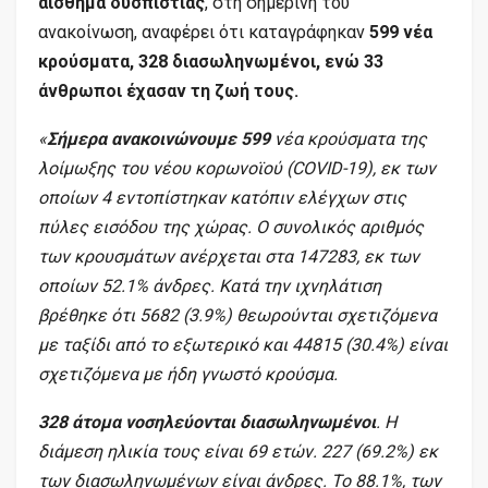
αίσθημα δυσπιστίας
, στη σημερινή του
ανακοίνωση, αναφέρει ότι καταγράφηκαν
599 νέα
κρούσματα, 328 διασωληνωμένοι, ενώ 33
άνθρωποι έχασαν τη ζωή τους.
«
Σήμερα ανακοινώνουμε 599
νέα κρούσματα της
λοίμωξης του νέου κορωνοϊού (COVID-19), εκ των
οποίων 4 εντοπίστηκαν κατόπιν ελέγχων στις
πύλες εισόδου της χώρας. Ο συνολικός αριθμός
των κρουσμάτων ανέρχεται στα 147283, εκ των
οποίων 52.1% άνδρες. Κατά την ιχνηλάτιση
βρέθηκε ότι 5682 (3.9%) θεωρούνται σχετιζόμενα
με ταξίδι από το εξωτερικό και 44815 (30.4%) είναι
σχετιζόμενα με ήδη γνωστό κρούσμα.
328 άτομα νοσηλεύονται διασωληνωμένοι
. Η
διάμεση ηλικία τους είναι 69 ετών. 227 (69.2%) εκ
των διασωληνωμένων είναι άνδρες. To 88.1%, των