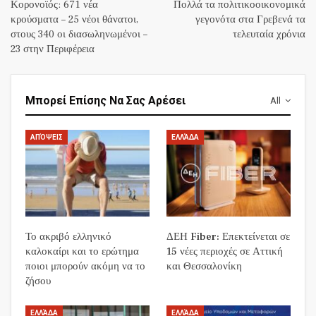
Κορονοϊός: 671 νέα
Πολλά τα πολιτικοοικονομικά
κρούσματα – 25 νέοι θάνατοι,
γεγονότα στα Γρεβενά τα
στους 340 οι διασωληνωμένοι –
τελευταία χρόνια
23 στην Περιφέρεια
Μπορεί Επίσης Να Σας Αρέσει
All
ΑΠΌΨΕΙΣ
ΕΛΛΆΔΑ
Το ακριβό ελληνικό
ΔΕΗ Fiber: Επεκτείνεται σε
καλοκαίρι και το ερώτημα
15 νέες περιοχές σε Αττική
ποιοι μπορούν ακόμη να το
και Θεσσαλονίκη
ζήσου
ΕΛΛΆΔΑ
ΕΛΛΆΔΑ