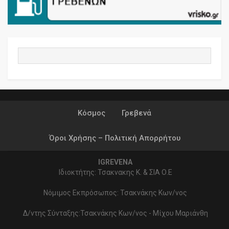
Κόσμος
Γρεβενά
Όροι Χρήσης – Πολιτική Απορρήτου
IGREVENA
Ιδιοκτήτης: Τσακνακης Κ. & ΣΙΑ Ο.Ε
Νόμιμος Εκπρόσωπος: Τσακνάκης Κων/νος
Δ/ντης Σύνταξης:Τσακνάκης Κων/νος - Μίχου Μαριάνθη