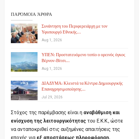
ΠΑΡΌΜΟΙΑ ΆΡΘΡΑ
Συνάντηση του Περιφερειάρχη με τον
Υφυπουργό Εθνικής…
Aug 1, 2026
ΥΠΕΝ: Προστατευόμενο τοπίο ο ορεινός όγκος
Βέρνον-Βίτσι…
Aug 1, 2026
ΔΙΑΔΥΜΑ: Κλειστά τα Κέντρα Δημιουργικής
Επαναχρησιμοποίησης…
Jul 29, 2026
Στόχος της παρέμβασης είναι η
αναβάθμιση και
ενίσχυση της λειτουργικότητας
του Ε.Κ.Κ., ώστε
να ανταποκριθεί στις αυξημένες απαιτήσεις της
εποχής για
εξ αποστάσεως πληροφόρηση,