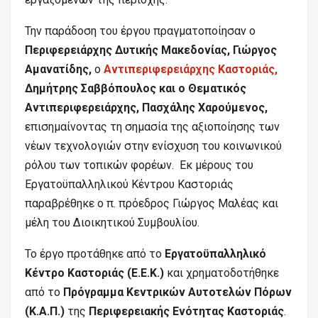
Την παράδοση του έργου πραγματοποίησαν ο
Περιφερειάρχης Δυτικής Μακεδονίας, Γιώργος
Αμανατίδης,
ο
Αντιπεριφερειάρχης Καστοριάς,
Δημήτρης Σαββόπουλος και ο Θεματικός
Αντιπεριφερειάρχης, Πασχάλης Χαρούμενος,
επισημαίνοντας τη σημασία της αξιοποίησης των
νέων τεχνολογιών στην ενίσχυση του κοινωνικού
ρόλου των τοπικών φορέων. Εκ μέρους του
Εργατοϋπαλληλικού Κέντρου Καστοριάς
παραβρέθηκε ο π. πρόεδρος Γιώργος Μαλέας και
μέλη του Διοικητικού Συμβουλίου.
Το έργο προτάθηκε από το
Εργατοϋπαλληλικό
Κέντρο Καστοριάς (Ε.Ε.Κ.)
και χρηματοδοτήθηκε
από το
Πρόγραμμα Κεντρικών Αυτοτελών Πόρων
(Κ.Α.Π.)
της
Περιφερειακής Ενότητας Καστοριάς
.