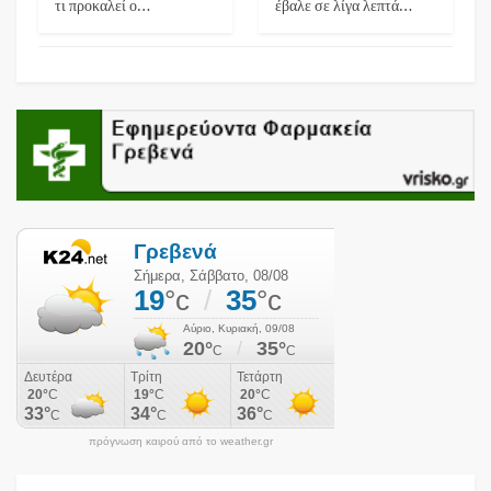
τι προκαλεί ο…
έβαλε σε λίγα λεπτά…
πρόγνωση καιρού από το weather.gr