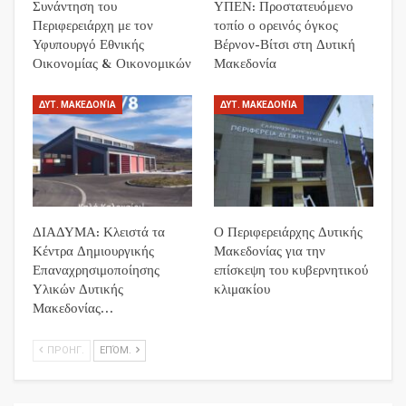
Συνάντηση του
ΥΠΕΝ: Προστατευόμενο
Περιφερειάρχη με τον
τοπίο ο ορεινός όγκος
Υφυπουργό Εθνικής
Βέρνον-Βίτσι στη Δυτική
Οικονομίας & Οικονομικών
Μακεδονία
ΔΥΤ. ΜΑΚΕΔΟΝΊΑ
ΔΥΤ. ΜΑΚΕΔΟΝΊΑ
ΔΙΑΔΥΜΑ: Κλειστά τα
Ο Περιφερειάρχης Δυτικής
Κέντρα Δημιουργικής
Μακεδονίας για την
Επαναχρησιμοποίησης
επίσκεψη του κυβερνητικού
Υλικών Δυτικής
κλιμακίου
Μακεδονίας…
ΠΡΟΗΓ.
ΕΠΌΜ.