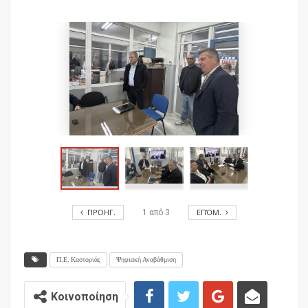
ΠΡΟΗΓ.
ΕΠΌΜ.
1
από
3
Π.Ε. Καστοριάς
Ψηφιακή Αναβάθμιση
Κοινοποίηση