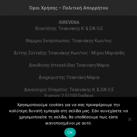
Όροι Χρήσης – Πολιτική Απορρήτου
IGREVENA
Ιδιοκτήτης: Τσακνακης Κ. & ΣΙΑ Ο.Ε
Νόμιμος Εκπρόσωπος: Τσακνάκης Κων/νος
Δ/ντης Σύνταξης:Τσακνάκης Κων/νος - Μίχου Μαριάνθη
Διευθυνής Ιστοσελίδας:Τσακνάκη Μαρία
Διαχειριστής:Τσακνάκη Μαρία
Δικαιούχος Ονόματος: Τσακνακης Κ. & ΣΙΑ Ο.Ε
Ειρηνης 2 51100 Γρεβενα
ΑΦΜ 999154321 - ΔΟΥ ΓΡΕΒΕΝΩΝ
Χρησιμοποιούμε cookies για να σας προσφέρουμε την
Στοιχεία επικοινωνίας:
καλύτερη δυνατή εμπειρία στη σελίδα μας. Εάν συνεχίσετε να
2462022086 - typoekdotikh@gmail.com
χρησιμοποιείτε τη σελίδα, θα υποθέσουμε πως είστε
Κατασκευή Ιστοσελίδας:
PrimeWebify
ικανοποιημένοι με αυτό.
© 2026 - iGrevena. All Rights Reserved.
OK