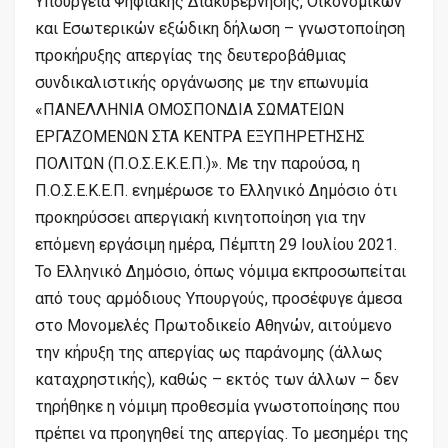
Υπουργεία Ψηφιακής Διακυβέρνησης, Οικονομικών
και Εσωτερικών εξώδικη δήλωση – γνωστοποίηση
προκήρυξης απεργίας της δευτεροβάθμιας
συνδικαλιστικής οργάνωσης με την επωνυμία
«ΠΑΝΕΛΛΗΝΙΑ ΟΜΟΣΠΟΝΔΙΑ ΣΩΜΑΤΕΙΩΝ
ΕΡΓΑΖΟΜΕΝΩΝ ΣΤΑ ΚΕΝΤΡΑ ΕΞΥΠΗΡΕΤΗΣΗΣ
ΠΟΛΙΤΩΝ (Π.Ο.Σ.Ε.Κ.Ε.Π.)». Με την παρούσα, η
Π.Ο.Σ.Ε.Κ.Ε.Π. ενημέρωσε το Ελληνικό Δημόσιο ότι
προκηρύσσει απεργιακή κινητοποίηση για την
επόμενη εργάσιμη ημέρα, Πέμπτη 29 Ιουλίου 2021.
Το Ελληνικό Δημόσιο, όπως νόμιμα εκπροσωπείται
από τους αρμόδιους Υπουργούς, προσέφυγε άμεσα
στο Μονομελές Πρωτοδικείο Αθηνών, αιτούμενο
την κήρυξη της απεργίας ως παράνομης (άλλως
καταχρηστικής), καθώς – εκτός των άλλων – δεν
τηρήθηκε η νόμιμη προθεσμία γνωστοποίησης που
πρέπει να προηγηθεί της απεργίας. Το μεσημέρι της