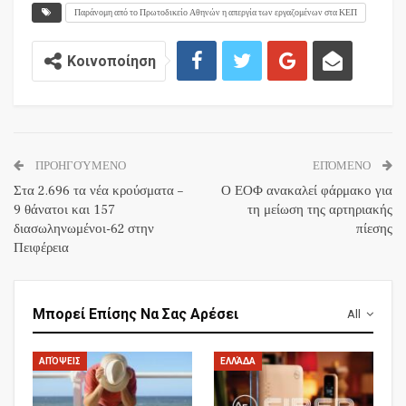
Παράνομη από το Πρωτοδικείο Αθηνών η απεργία των εργαζομένων στα ΚΕΠ
Κοινοποίηση
ΠΡΟΗΓΟΎΜΕΝΟ
ΕΠΌΜΕΝΟ
Στα 2.696 τα νέα κρούσματα –
Ο ΕΟΦ ανακαλεί φάρμακο για
9 θάνατοι και 157
τη μείωση της αρτηριακής
διασωληνωμένοι-62 στην
πίεσης
Πειφέρεια
Μπορεί Επίσης Να Σας Αρέσει
All
ΑΠΌΨΕΙΣ
ΕΛΛΆΔΑ