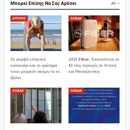
Μπορεί Επίσης Να Σας Αρέσει
All
ΑΠΌΨΕΙΣ
ΕΛΛΆΔΑ
Το ακριβό ελληνικό
ΔΕΗ Fiber: Επεκτείνεται σε
καλοκαίρι και το ερώτημα
15 νέες περιοχές σε Αττική
ποιοι μπορούν ακόμη να το
και Θεσσαλονίκη
ζήσου
ΕΛΛΆΔΑ
ΕΛΛΆΔΑ