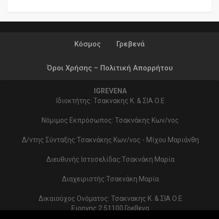
Κόσμος
Γρεβενά
Όροι Χρήσης – Πολιτική Απορρήτου
IGREVENA
Ιδιοκτήτης: Τσακνακης Κ. & ΣΙΑ Ο.Ε
Νόμιμος Εκπρόσωπος: Τσακνάκης Κων/νος
Δ/ντης Σύνταξης:Τσακνάκης Κων/νος - Μίχου Μαριάνθη
Διευθυνής Ιστοσελίδας:Τσακνάκη Μαρία
Διαχειριστής:Τσακνάκη Μαρία
Δικαιούχος Ονόματος: Τσακνακης Κ. & ΣΙΑ Ο.Ε
Ειρηνης 2 51100 Γρεβενα
ΑΦΜ 999154321 - ΔΟΥ ΓΡΕΒΕΝΩΝ