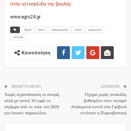
στην ιστοσελίδα της βουλής:
www.agro24.gr
Αγορά
άδεια
επαγγελματίας
λαϊκή
παραγωγού
πωλητής
Κοινοποίηση
ΠΡΟΗΓΟΎΜΕΝΟ
ΕΠΌΜΕΝΟ
Χωρίς αγρανάπαυση οι σπορές
Όχημα χωρίς πινακίδες
αλλά με ποινή 10 ευρώ το
βυθισμένο στον ποταμό
στρέμμα από το τσεκ του 2023
Αλιάκμονα κοντά στα Γρεβενά
για όποιον παρεκκλίνει
εντόπισε η Πυροσβεστική