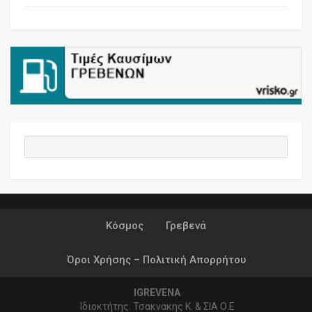
Κόσμος
Γρεβενά
Όροι Χρήσης – Πολιτική Απορρήτου
IGREVENA
Ιδιοκτήτης: Τσακνακης Κ. & ΣΙΑ Ο.Ε