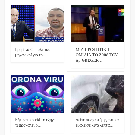
Γρεβενά:Οι πολιτικοί
ΜΙΑ ΠΡΟΦΗΤΙΚΗ
μηχανικοί για το…
ΟΜΙΛΙΑ ΤΟ 2008 ΤΟΥ
Δρ.GREGER…
Εξαιρετικό video εξηγεί
Δείτε πως αυτή η γυναίκα
τι προκαλεί ο…
έβαλε σε λίγα λεπτά…