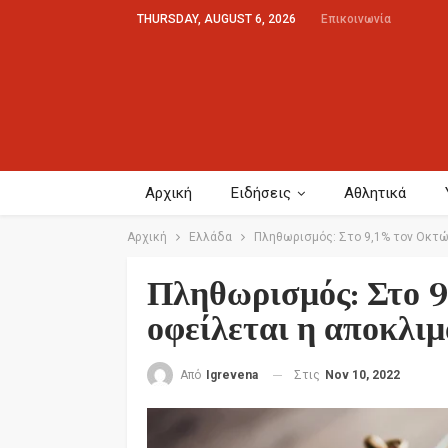
THURSDAY, AUGUST 6, 2026
Επικοινωνία
Αρχική
Ειδήσεις
Αθλητικά
Αρχική
Ελλάδα
Πληθωρισμός: Στο 9,1% τον Οκτώ
Πληθωρισμός: Στο 9
οφείλεται η αποκλι
Στις
Nov 10, 2022
Από
Igrevena