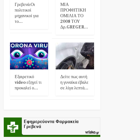
Γρεβενά:Οι
ΜΙΑ
πολιτικοί
ΠΡΟΦΗΤΙΚΗ
μηχανικοί για
ΟΜΙΛΙΑ ΤΟ
το…
2008 ΤΟΥ
Δρ.GREGER…
Εξαιρετικό
Δείτε πως αυτή
video εξηγεί τι
η γυναίκα έβαλε
προκαλεί ο…
σε λίγα λεπτά…