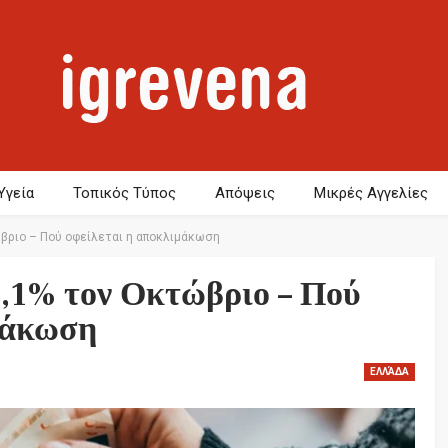
Υγεία
Τοπικός Τύπος
Απόψεις
Μικρές Αγγελίες
βριο – Πού οφείλεται η αποκλιμάκωση
,1% τον Οκτώβριο – Πού
μάκωση
ΕΛΛΆΔΑ