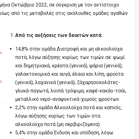
 μήνα Οκτώβριο 2022, σε σύγκριση με τον αντίστοιχο
ρίως από τις μεταβολές στις ακόλουθες ομάδες αγαθών
Από τις αυξήσεις των δεικτών κατά:
14,8% στην ομάδα Διατροφή και μη αλκοολούχα
το
ποτά, λόγω αύξησης κυρίως των τιμών σε: ψωμί
και δημητριακά, κρέατα (γενικά), ψάρια (γενικά),
γαλακτοκομικά και αυγά, έλαια και λίπη, φρούτα
ς
(γενικά), λαχανικά (γενικά), ζάχαρησοκολάτες-
γλυκά-παγωτά, λοιπά τρόφιμα, καφέ-κακάο-τσάι,
μεταλλικό νερό-αναψυκτικά-χυμούς φρούτων.
2,2% στην ομάδα Αλκοολούχα ποτά και καπνός,
λόγω αύξησης κυρίως των τιμών στα
αλκοολούχα ποτά (μη σερβιριζόμενα).
5,4% στην ομάδα Ένδυση και υπόδηση, λόγω