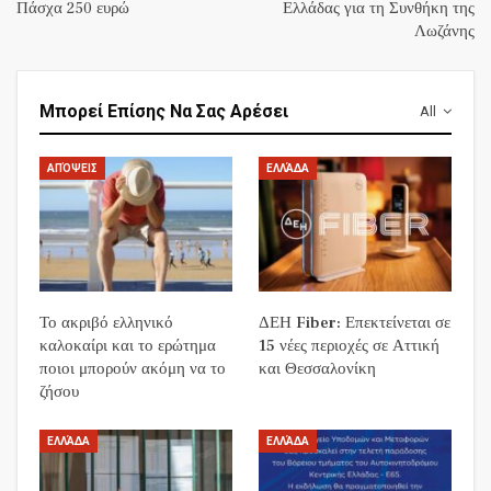
Πάσχα 250 ευρώ
Ελλάδας για τη Συνθήκη της
Λωζάνης
Μπορεί Επίσης Να Σας Αρέσει
All
ΑΠΌΨΕΙΣ
ΕΛΛΆΔΑ
Το ακριβό ελληνικό
ΔΕΗ Fiber: Επεκτείνεται σε
καλοκαίρι και το ερώτημα
15 νέες περιοχές σε Αττική
ποιοι μπορούν ακόμη να το
και Θεσσαλονίκη
ζήσου
ΕΛΛΆΔΑ
ΕΛΛΆΔΑ