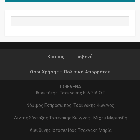
Κόσμος
Γρεβενά
Όροι Χρήσης – Πολιτική Απορρήτου
IGREVENA
Ιδιοκτήτης: Τσακνακης Κ. & ΣΙΑ Ο.Ε
Νόμιμος Εκπρόσωπος: Τσακνάκης Κων/νος
Δ/ντης Σύνταξης:Τσακνάκης Κων/νος - Μίχου Μαριάνθη
Διευθυνής Ιστοσελίδας:Τσακνάκη Μαρία