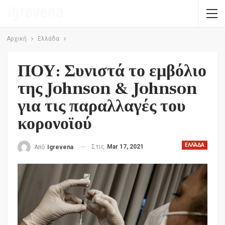
Αρχική
Ελλάδα
ΠΟΥ: Συνιστά το εμβόλιο
της Johnson & Johnson
για τις παραλλαγές του
κορονοϊού
ΕΛΛΆΔΑ
Στις
Mar 17, 2021
Από
Igrevena