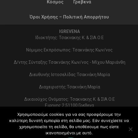
Κόσμος
Γρεβενά
Όροι Χρήσης – Πολιτική Απορρήτου
IGREVENA
Ιδιοκτήτης: Τσακνακης Κ. & ΣΙΑ Ο.Ε
Νόμιμος Εκπρόσωπος: Τσακνάκης Κων/νος
Δ/ντης Σύνταξης:Τσακνάκης Κων/νος - Μίχου Μαριάνθη
Διευθυνής Ιστοσελίδας:Τσακνάκη Μαρία
Διαχειριστής:Τσακνάκη Μαρία
Δικαιούχος Ονόματος: Τσακνακης Κ. & ΣΙΑ Ο.Ε
Ειρηνης 2 51100 Γρεβενα
ΑΦΜ 999154321 - ΔΟΥ ΓΡΕΒΕΝΩΝ
Χρησιμοποιούμε cookies για να σας προσφέρουμε την
Στοιχεία επικοινωνίας:
καλύτερη δυνατή εμπειρία στη σελίδα μας. Εάν συνεχίσετε να
2462022086 - typoekdotikh@gmail.com
χρησιμοποιείτε τη σελίδα, θα υποθέσουμε πως είστε
Κατασκευή Ιστοσελίδας:
PrimeWebify
ικανοποιημένοι με αυτό.