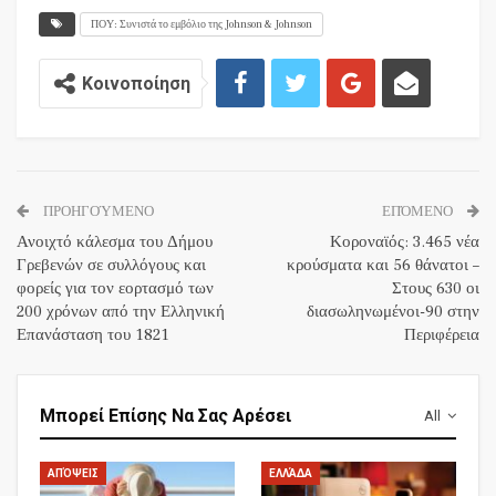
ΠΟΥ: Συνιστά το εμβόλιο της Johnson & Johnson
Κοινοποίηση
ΠΡΟΗΓΟΎΜΕΝΟ
ΕΠΌΜΕΝΟ
Ανοιχτό κάλεσμα του Δήμου
Κοροναϊός: 3.465 νέα
Γρεβενών σε συλλόγους και
κρούσματα και 56 θάνατοι –
φορείς για τον εορτασμό των
Στους 630 οι
200 χρόνων από την Ελληνική
διασωληνωμένοι-90 στην
Επανάσταση του 1821
Περιφέρεια
Μπορεί Επίσης Να Σας Αρέσει
All
ΑΠΌΨΕΙΣ
ΕΛΛΆΔΑ