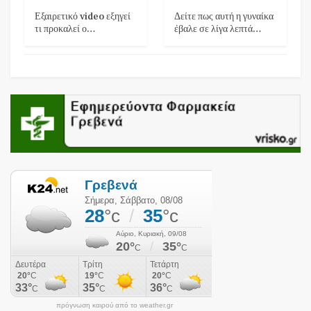
Εξαιρετικό video εξηγεί
Δείτε πως αυτή η γυναίκα
τι προκαλεί ο…
έβαλε σε λίγα λεπτά…
πρόγνωση καιρού από το weather.gr