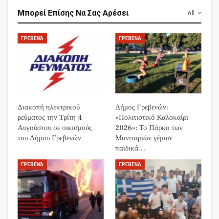
Μπορεί Επίσης Να Σας Αρέσει
All
ΓΡΕΒΕΝΆ
ΓΡΕΒΕΝΆ
Διακοπή ηλεκτρικού
Δήμος Γρεβενών:
ρεύματος την Τρίτη 4
«Πολιτιστικό Καλοκαίρι
Αυγούστου σε οικισμούς
2026»: Το Πάρκο των
του Δήμου Γρεβενών
Μανιταριών γέμισε
παιδικά…
ΓΡΕΒΕΝΆ
ΓΡΕΒΕΝΆ