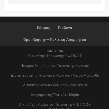
Κόσμος
Γρεβενά
Όροι Χρήσης – Πολιτική Απορρήτου
IGREVENA
Ιδιοκτήτης: Τσακνακης Κ. & ΣΙΑ Ο.Ε
Νόμιμος Εκπρόσωπος: Τσακνάκης Κων/νος
Δ/ντης Σύνταξης:Τσακνάκης Κων/νος - Μίχου Μαριάνθη
Διευθυνής Ιστοσελίδας:Τσακνάκη Μαρία
Διαχειριστής:Τσακνάκη Μαρία
Δικαιούχος Ονόματος: Τσακνακης Κ. & ΣΙΑ Ο.Ε