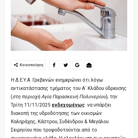
Κοινοποίηση
Η Δ.Ε.Υ.Α. Γρεβενών ενημερώνει ότι λόγω
αντικατάστασης τμήματος του Α΄ Κλάδου ύδρευσης
(
στη περιοχή Αγία Παρασκευή Πολυνερίου
), την
Τρίτη 11/11/2025
ενδεχομένως
να υπάρξει
διακοπή της υδροδότησης των οικισμών
Καληράχης, Κάστρου, Συδένδρου & Μεγάλου
Σειρηνίου που τροφοδοτούνται από το