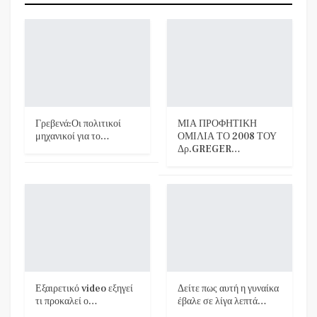
Γρεβενά:Οι πολιτικοί
ΜΙΑ ΠΡΟΦΗΤΙΚΗ
μηχανικοί για το…
ΟΜΙΛΙΑ ΤΟ 2008 ΤΟΥ
Δρ.GREGER…
Εξαιρετικό video εξηγεί
Δείτε πως αυτή η γυναίκα
τι προκαλεί ο…
έβαλε σε λίγα λεπτά…