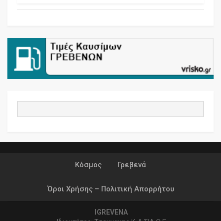
Κόσμος
Γρεβενά
Όροι Χρήσης – Πολιτική Απορρήτου
IGREVENA