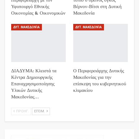
Περιφερειάρχη με τον
τοπίο ο ορεινός όγκος
Υφυπουργό Εθνικής
Βέρνον-Βίτσι στη Δυτική
Οικονομίας & Οικονομικών
Μακεδονία
ΔΥΤ. ΜΑΚΕΔΟΝΊΑ
ΔΥΤ. ΜΑΚΕΔΟΝΊΑ
ΔΙΑΔΥΜΑ: Κλειστά τα
Ο Περιφερειάρχης Δυτικής
Κέντρα Δημιουργικής
Μακεδονίας για την
Επαναχρησιμοποίησης
επίσκεψη του κυβερνητικού
Υλικών Δυτικής
κλιμακίου
Μακεδονίας…
ΠΡΟΗΓ.
ΕΠΌΜ.