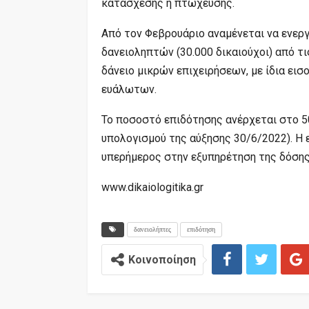
κατάσχεσης ή πτώχευσης.
Από τον Φεβρουάριο αναμένεται να ενερ
δανειοληπτών (30.000 δικαιούχοι) από τι
δάνειο μικρών επιχειρήσεων, με ίδια ει
ευάλωτων.
Το ποσοστό επιδότησης ανέρχεται στο 50
υπολογισμού της αύξησης 30/6/2022). Η 
υπερήμερος στην εξυπηρέτηση της δόσης
www.dikaiologitika.gr
δανειολήπτες
επιδότηση
Κοινοποίηση