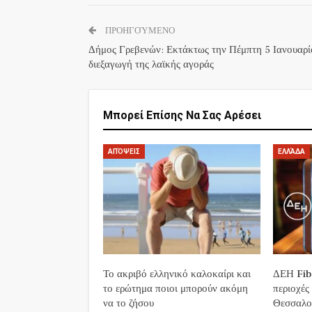
ΠΡΟΗΓΟΎΜΕΝΟ
Δήμος Γρεβενών: Εκτάκτως την Πέμπτη 5 Ιανουαρί
διεξαγωγή της λαϊκής αγοράς
Μπορεί Επίσης Να Σας Αρέσει
ΑΠΌΨΕΙΣ
ΕΛΛΆΔΑ
Το ακριβό ελληνικό καλοκαίρι και
ΔΕΗ Fibe
το ερώτημα ποιοι μπορούν ακόμη
περιοχές
να το ζήσου
Θεσσαλο