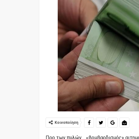
Κοινοποίηση
Προ των πυλών… «βομβαρδισμός» αιτημά