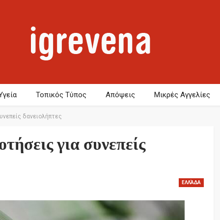
Υγεία
Τοπικός Τύπος
Απόψεις
Μικρές Αγγελίες
συνεπείς δανειολήπτες
τήσεις για συνεπείς
ΕΛΛΆΔΑ