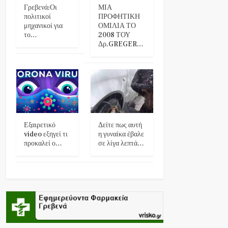
Γρεβενά:Οι
ΜΙΑ
πολιτικοί
ΠΡΟΦΗΤΙΚΗ
μηχανικοί για
ΟΜΙΛΙΑ ΤΟ
το…
2008 ΤΟΥ
Δρ.GREGER…
Εξαιρετικό
Δείτε πως αυτή
video εξηγεί τι
η γυναίκα έβαλε
προκαλεί ο…
σε λίγα λεπτά…