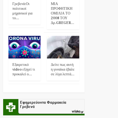
Γρεβενά:Οι
ΜΙΑ
πολιτικοί
ΠΡΟΦΗΤΙΚΗ
μηχανικοί για
ΟΜΙΛΙΑ ΤΟ
το…
2008 ΤΟΥ
Δρ.GREGER…
Εξαιρετικό
Δείτε πως αυτή
video εξηγεί τι
η γυναίκα έβαλε
προκαλεί ο…
σε λίγα λεπτά…