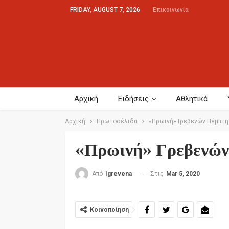
FRIDAY, AUGUST 7, 2026
Επικοινωνία
Αρχική
Ειδήσεις
Αθλητικά
Αρχική
Πρωτοσέλιδα
«Πρωινή» Γρεβενών Πέμπτη 
«Πρωινή» Γρεβενών
Στις
Mar 5, 2020
Από
Igrevena
Κοινοποίηση