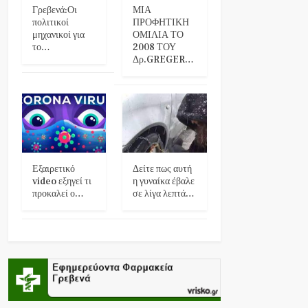
Γρεβενά:Οι
ΜΙΑ
πολιτικοί
ΠΡΟΦΗΤΙΚΗ
μηχανικοί για
ΟΜΙΛΙΑ ΤΟ
το…
2008 ΤΟΥ
Δρ.GREGER…
Εξαιρετικό
Δείτε πως αυτή
video εξηγεί τι
η γυναίκα έβαλε
προκαλεί ο…
σε λίγα λεπτά…