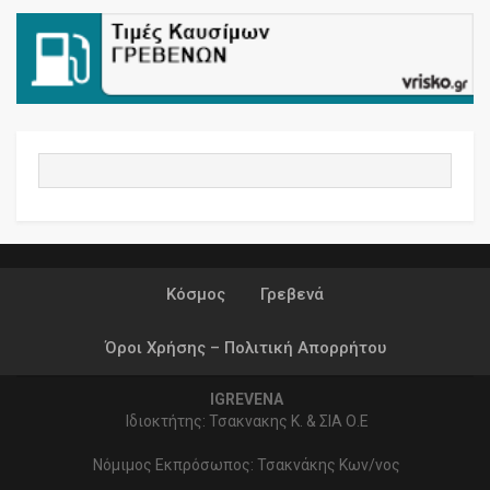
Κόσμος
Γρεβενά
Όροι Χρήσης – Πολιτική Απορρήτου
IGREVENA
Ιδιοκτήτης: Τσακνακης Κ. & ΣΙΑ Ο.Ε
Νόμιμος Εκπρόσωπος: Τσακνάκης Κων/νος