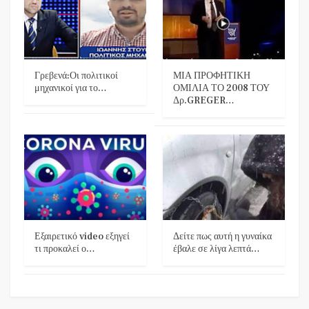
Γρεβενά:Οι πολιτικοί
ΜΙΑ ΠΡΟΦΗΤΙΚΗ
μηχανικοί για το…
ΟΜΙΛΙΑ ΤΟ 2008 ΤΟΥ
Δρ.GREGER…
Εξαιρετικό video εξηγεί
Δείτε πως αυτή η γυναίκα
τι προκαλεί ο…
έβαλε σε λίγα λεπτά…