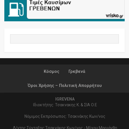
Κόσμος
Γρεβενά
Όροι Χρήσης – Πολιτική Απορρήτου
IGREVENA
Ιδιοκτήτης: Τσακνακης Κ. & ΣΙΑ Ο.Ε
Νόμιμος Εκπρόσωπος: Τσακνάκης Κων/νος
Δ/ντης Σύνταξης:Τσακνάκης Κων/νος - Μίχου Μαριάνθη