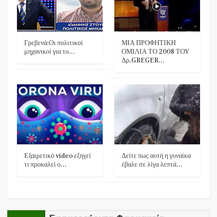
Γρεβενά:Οι πολιτικοί
ΜΙΑ ΠΡΟΦΗΤΙΚΗ
μηχανικοί για το…
ΟΜΙΛΙΑ ΤΟ 2008 ΤΟΥ
Δρ.GREGER…
Εξαιρετικό video εξηγεί
Δείτε πως αυτή η γυναίκα
τι προκαλεί ο…
έβαλε σε λίγα λεπτά…