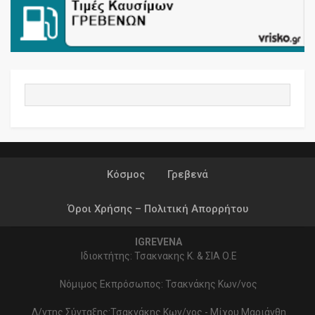
Κόσμος
Γρεβενά
Όροι Χρήσης – Πολιτική Απορρήτου
IGREVENA
Ιδιοκτήτης: Τσακνακης Κ. & ΣΙΑ Ο.Ε
Νόμιμος Εκπρόσωπος: Τσακνάκης Κων/νος
Δ/ντης Σύνταξης:Τσακνάκης Κων/νος - Μίχου Μαριάνθη