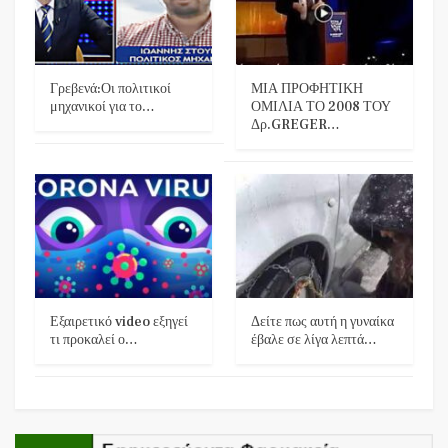
Γρεβενά:Οι πολιτικοί
ΜΙΑ ΠΡΟΦΗΤΙΚΗ
μηχανικοί για το…
ΟΜΙΛΙΑ ΤΟ 2008 ΤΟΥ
Δρ.GREGER…
Εξαιρετικό video εξηγεί
Δείτε πως αυτή η γυναίκα
τι προκαλεί ο…
έβαλε σε λίγα λεπτά…