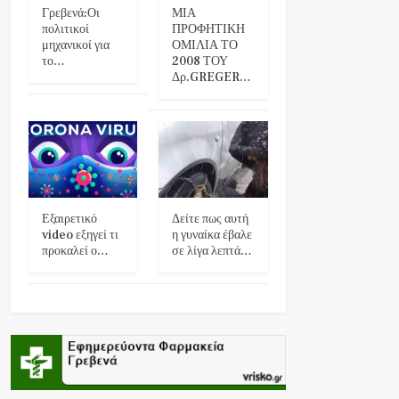
Γρεβενά:Οι
ΜΙΑ
πολιτικοί
ΠΡΟΦΗΤΙΚΗ
μηχανικοί για
ΟΜΙΛΙΑ ΤΟ
το…
2008 ΤΟΥ
Δρ.GREGER…
Εξαιρετικό
Δείτε πως αυτή
video εξηγεί τι
η γυναίκα έβαλε
προκαλεί ο…
σε λίγα λεπτά…