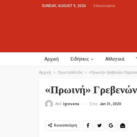
SUNDAY, AUGUST 9, 2026
Επικοινωνία
Αρχική
Ειδήσεις
Αθλητικά
Αρχική
Πρωτοσέλιδα
«Πρωινή» Γρεβενών Παρασκ
«Πρωινή» Γρεβενών
Στις
Jan 31, 2020
Από
Igrevena
Κοινοποίηση