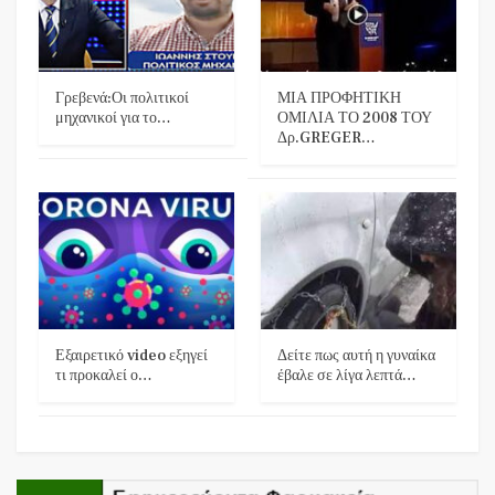
Γρεβενά:Οι πολιτικοί
ΜΙΑ ΠΡΟΦΗΤΙΚΗ
μηχανικοί για το…
ΟΜΙΛΙΑ ΤΟ 2008 ΤΟΥ
Δρ.GREGER…
Εξαιρετικό video εξηγεί
Δείτε πως αυτή η γυναίκα
τι προκαλεί ο…
έβαλε σε λίγα λεπτά…