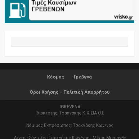
Κόσμος
Γρεβενά
Όροι Χρήσης – Πολιτική Απορρήτου
IGREVENA
Ιδιοκτήτης: Τσακνακης Κ. & ΣΙΑ Ο.Ε
Νόμιμος Εκπρόσωπος: Τσακνάκης Κων/νος
Δ/ντης Σύνταξης:Τσακνάκης Κων/νος - Μίχου Μαριάνθη