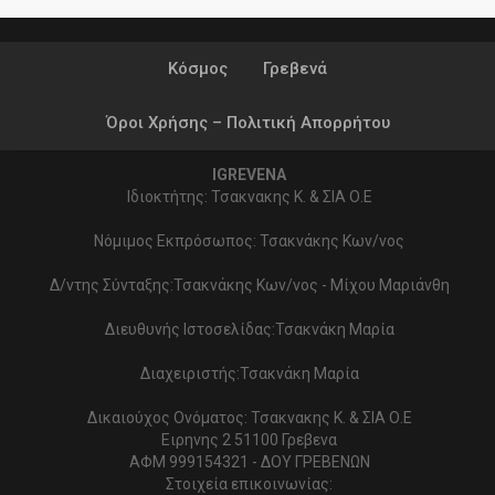
Κόσμος
Γρεβενά
Όροι Χρήσης – Πολιτική Απορρήτου
IGREVENA
Ιδιοκτήτης: Τσακνακης Κ. & ΣΙΑ Ο.Ε
Νόμιμος Εκπρόσωπος: Τσακνάκης Κων/νος
Δ/ντης Σύνταξης:Τσακνάκης Κων/νος - Μίχου Μαριάνθη
Διευθυνής Ιστοσελίδας:Τσακνάκη Μαρία
Διαχειριστής:Τσακνάκη Μαρία
Δικαιούχος Ονόματος: Τσακνακης Κ. & ΣΙΑ Ο.Ε
Ειρηνης 2 51100 Γρεβενα
ΑΦΜ 999154321 - ΔΟΥ ΓΡΕΒΕΝΩΝ
Στοιχεία επικοινωνίας: