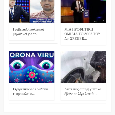
Γρεβενά:Οι πολιτικοί
ΜΙΑ ΠΡΟΦΗΤΙΚΗ
μηχανικοί για το…
ΟΜΙΛΙΑ ΤΟ 2008 ΤΟΥ
Δρ.GREGER…
Εξαιρετικό video εξηγεί
Δείτε πως αυτή η γυναίκα
τι προκαλεί ο…
έβαλε σε λίγα λεπτά…