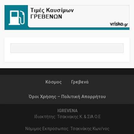
Κόσμος
Γρεβενά
Όροι Χρήσης – Πολιτική Απορρήτου
IGREVENA
Ιδιοκτήτης: Τσακνακης Κ. & ΣΙΑ Ο.Ε
Νόμιμος Εκπρόσωπος: Τσακνάκης Κων/νος