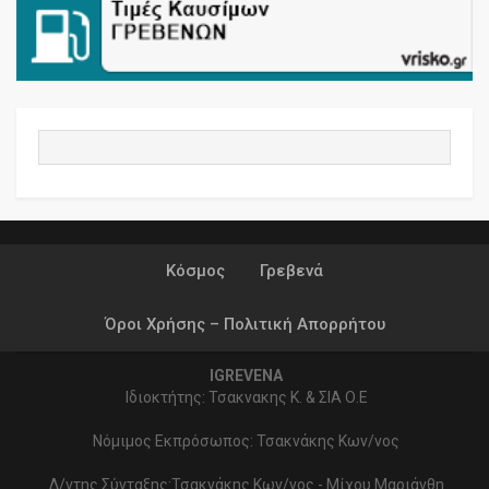
Κόσμος
Γρεβενά
Όροι Χρήσης – Πολιτική Απορρήτου
IGREVENA
Ιδιοκτήτης: Τσακνακης Κ. & ΣΙΑ Ο.Ε
Νόμιμος Εκπρόσωπος: Τσακνάκης Κων/νος
Δ/ντης Σύνταξης:Τσακνάκης Κων/νος - Μίχου Μαριάνθη