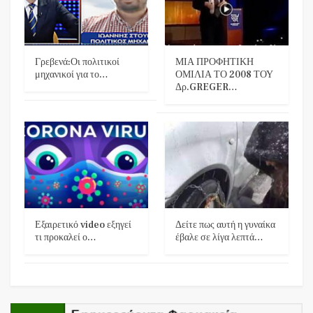
Γρεβενά:Οι πολιτικοί
ΜΙΑ ΠΡΟΦΗΤΙΚΗ
μηχανικοί για το…
ΟΜΙΛΙΑ ΤΟ 2008 ΤΟΥ
Δρ.GREGER…
Εξαιρετικό video εξηγεί
Δείτε πως αυτή η γυναίκα
τι προκαλεί ο…
έβαλε σε λίγα λεπτά…