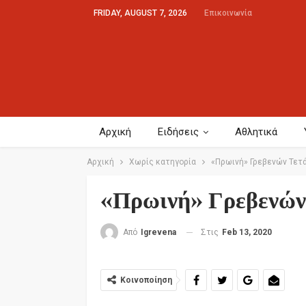
FRIDAY, AUGUST 7, 2026
Επικοινωνία
Αρχική
Ειδήσεις
Αθλητικά
Αρχική
Χωρίς κατηγορία
«Πρωινή» Γρεβενών Τετά
«Πρωινή» Γρεβενών
Στις
Feb 13, 2020
Από
Igrevena
Κοινοποίηση