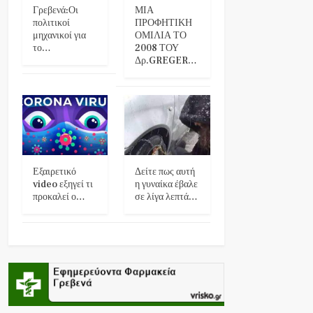
Γρεβενά:Οι
ΜΙΑ
πολιτικοί
ΠΡΟΦΗΤΙΚΗ
μηχανικοί για
ΟΜΙΛΙΑ ΤΟ
το…
2008 ΤΟΥ
Δρ.GREGER…
Εξαιρετικό
Δείτε πως αυτή
video εξηγεί τι
η γυναίκα έβαλε
προκαλεί ο…
σε λίγα λεπτά…