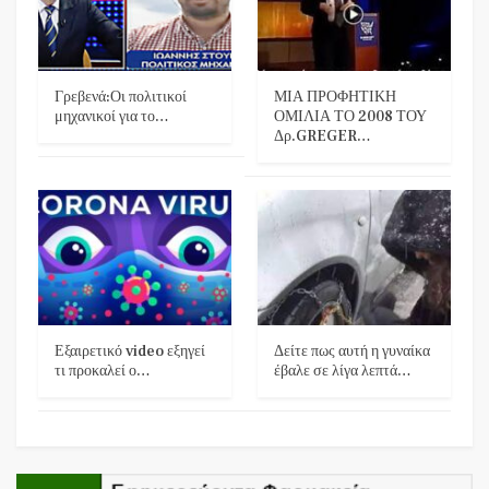
Γρεβενά:Οι πολιτικοί
ΜΙΑ ΠΡΟΦΗΤΙΚΗ
μηχανικοί για το…
ΟΜΙΛΙΑ ΤΟ 2008 ΤΟΥ
Δρ.GREGER…
Εξαιρετικό video εξηγεί
Δείτε πως αυτή η γυναίκα
τι προκαλεί ο…
έβαλε σε λίγα λεπτά…