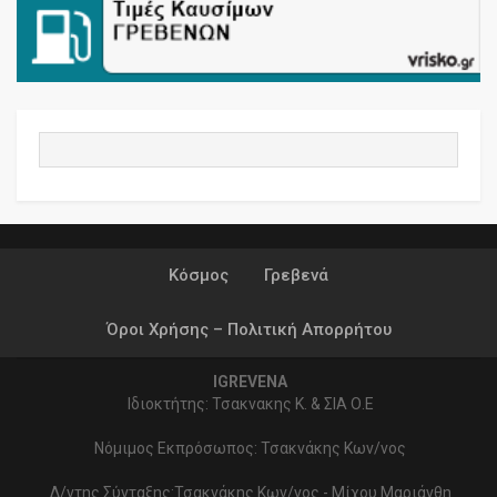
Κόσμος
Γρεβενά
Όροι Χρήσης – Πολιτική Απορρήτου
IGREVENA
Ιδιοκτήτης: Τσακνακης Κ. & ΣΙΑ Ο.Ε
Νόμιμος Εκπρόσωπος: Τσακνάκης Κων/νος
Δ/ντης Σύνταξης:Τσακνάκης Κων/νος - Μίχου Μαριάνθη