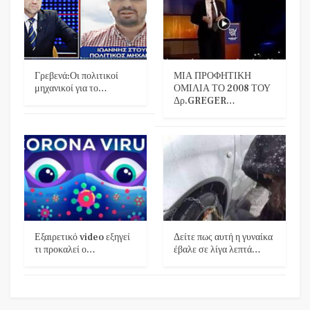
Γρεβενά:Οι πολιτικοί
ΜΙΑ ΠΡΟΦΗΤΙΚΗ
μηχανικοί για το…
ΟΜΙΛΙΑ ΤΟ 2008 ΤΟΥ
Δρ.GREGER…
Εξαιρετικό video εξηγεί
Δείτε πως αυτή η γυναίκα
τι προκαλεί ο…
έβαλε σε λίγα λεπτά…