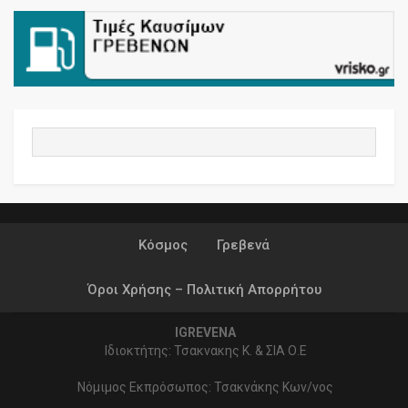
Κόσμος
Γρεβενά
Όροι Χρήσης – Πολιτική Απορρήτου
IGREVENA
Ιδιοκτήτης: Τσακνακης Κ. & ΣΙΑ Ο.Ε
Νόμιμος Εκπρόσωπος: Τσακνάκης Κων/νος