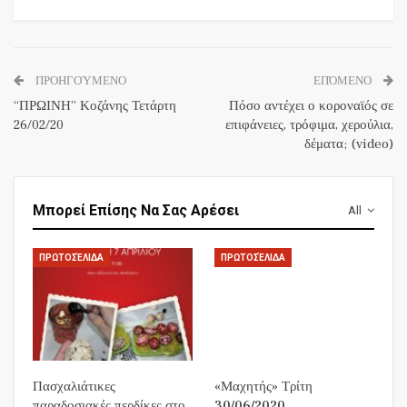
ΠΡΟΗΓΟΎΜΕΝΟ
ΕΠΌΜΕΝΟ
“ΠΡΩΙΝΗ” Κοζάνης Τετάρτη
Πόσο αντέχει ο κοροναϊός σε
26/02/20
επιφάνειες, τρόφιμα, χερούλια,
δέματα; (video)
Μπορεί Επίσης Να Σας Αρέσει
All
ΠΡΩΤΟΣΈΛΙΔΑ
ΠΡΩΤΟΣΈΛΙΔΑ
Πασχαλιάτικες
«Μαχητής» Τρίτη
παραδοσιακές περδίκες στο
30/06/2020