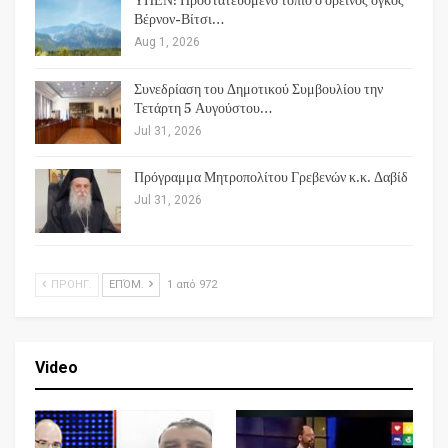
ΥΠΕΝ: Προστατευόμενο τοπίο ο ορεινός όγκος
Βέρνον-Βίτσι…
Aug 1, 2026
Συνεδρίαση του Δημοτικού Συμβουλίου την
Τετάρτη 5 Αυγούστου…
Jul 31, 2026
Πρόγραμμα Μητροπολίτου Γρεβενών κ.κ. Δαβίδ
Jul 31, 2026
ΠΡΟΗΓ.
ΕΠΌΜ.
1 από 972
Video