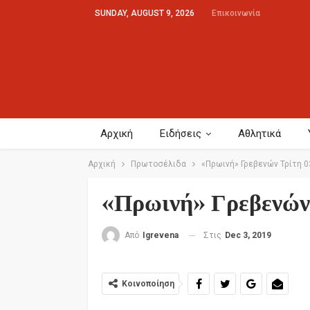
SUNDAY, AUGUST 9, 2026
Επικοινωνία
Αρχική
Ειδήσεις
Αθλητικά
Αρχική
Πρωτοσέλιδα
«Πρωινή» Γρεβενών Τρίτη 0
«Πρωινή» Γρεβενών
Στις
Dec 3, 2019
Από
Igrevena
Κοινοποίηση