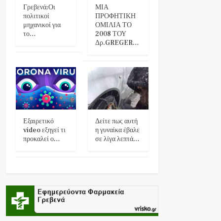
Γρεβενά:Οι
ΜΙΑ
πολιτικοί
ΠΡΟΦΗΤΙΚΗ
μηχανικοί για
ΟΜΙΛΙΑ ΤΟ
το…
2008 ΤΟΥ
Δρ.GREGER…
Εξαιρετικό
Δείτε πως αυτή
video εξηγεί τι
η γυναίκα έβαλε
προκαλεί ο…
σε λίγα λεπτά…