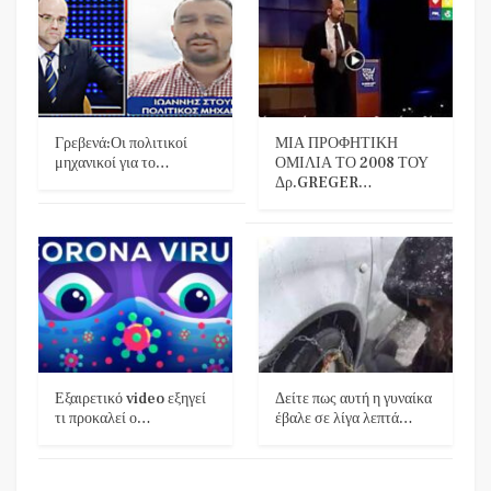
Γρεβενά:Οι πολιτικοί
ΜΙΑ ΠΡΟΦΗΤΙΚΗ
μηχανικοί για το…
ΟΜΙΛΙΑ ΤΟ 2008 ΤΟΥ
Δρ.GREGER…
Εξαιρετικό video εξηγεί
Δείτε πως αυτή η γυναίκα
τι προκαλεί ο…
έβαλε σε λίγα λεπτά…