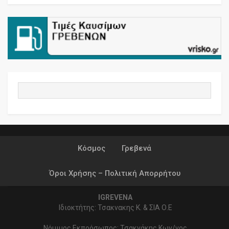
Κόσμος
Γρεβενά
Όροι Χρήσης – Πολιτική Απορρήτου
IGREVENA
Ιδιοκτήτης: Τσακνακης Κ. & ΣΙΑ Ο.Ε
Νόμιμος Εκπρόσωπος: Τσακνάκης Κων/νος