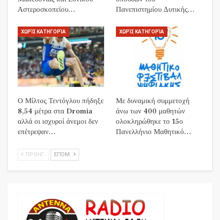
Αστεροσκοπείου…
Πανεπιστημίου Δυτικής…
ΧΩΡΊΣ ΚΑΤΗΓΟΡΊΑ
ΧΩΡΊΣ ΚΑΤΗΓΟΡΊΑ
Ο Μίλτος Τεντόγλου πήδηξε
Με δυναμική συμμετοχή
8,54 μέτρα στα Dromia
άνω των 400 μαθητών
αλλά οι ισχυροί άνεμοι δεν
ολοκληρώθηκε το 15ο
επέτρεψαν…
Πανελλήνιο Μαθητικό…
ΠΡΟΗΓ.
ΕΠΌΜ.