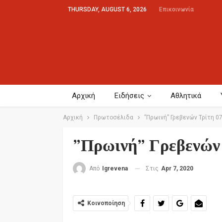
THURSDAY, AUGUST 6, 2026
Επικοινωνία
Αρχική
Ειδήσεις
Αθλητικά
Αρχική
Πρωτοσέλιδα
”Πρωινή” Γρεβενών Τρίτη 0
”Πρωινή” Γρεβενών
Στις
Apr 7, 2020
Από
Igrevena
Κοινοποίηση