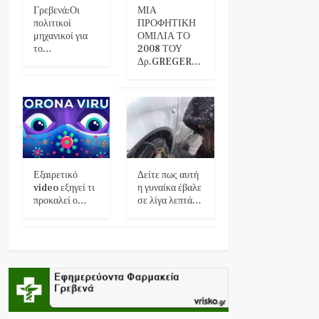
Γρεβενά:Οι
ΜΙΑ
πολιτικοί
ΠΡΟΦΗΤΙΚΗ
μηχανικοί για
ΟΜΙΛΙΑ ΤΟ
το…
2008 ΤΟΥ
Δρ.GREGER…
Εξαιρετικό
Δείτε πως αυτή
video εξηγεί τι
η γυναίκα έβαλε
προκαλεί ο…
σε λίγα λεπτά…