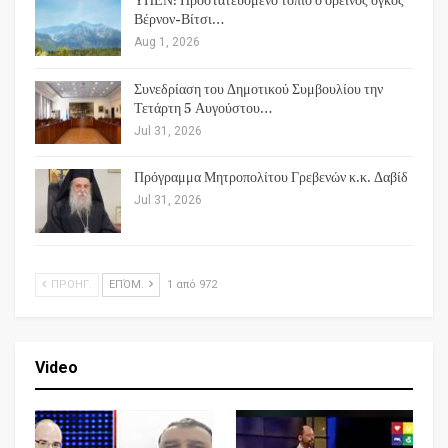
ΥΠΕΝ: Προστατευόμενο τοπίο ο ορεινός όγκος
Βέρνον-Βίτσι…
Aug 1, 2026
Συνεδρίαση του Δημοτικού Συμβουλίου την
Τετάρτη 5 Αυγούστου…
Jul 31, 2026
Πρόγραμμα Μητροπολίτου Γρεβενών κ.κ. Δαβίδ
Jul 31, 2026
ΠΡΟΗΓ.
ΕΠΌΜ.
1 από 972
Video