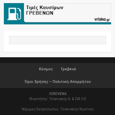
Κόσμος
Γρεβενά
Όροι Χρήσης – Πολιτική Απορρήτου
IGREVENA
Ιδιοκτήτης: Τσακνακης Κ. & ΣΙΑ Ο.Ε
Νόμιμος Εκπρόσωπος: Τσακνάκης Κων/νος