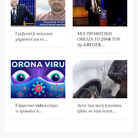
Γρεβενά:Οι πολιτικοί
ΜΙΑ ΠΡΟΦΗΤΙΚΗ
μηχανικοί για το…
ΟΜΙΛΙΑ ΤΟ 2008 ΤΟΥ
Δρ.GREGER…
Εξαιρετικό video εξηγεί
Δείτε πως αυτή η γυναίκα
τι προκαλεί ο…
έβαλε σε λίγα λεπτά…